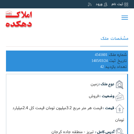
ثبت نام
ورود
Toggle
navigation
مشخصات ملک
شماره ملک
4541601
تاریخ ثبت
1405/03/24
تعداد بازدید
42
زمین
نوع ملک :
فروش
وضعیت :
قيمت هر متر مربع 3.2ميليون تومان قيمت کل 2.4ميليارد
قیمت :
تومان
تبریز - منطقه جاده کرجان
آدرس کامل :