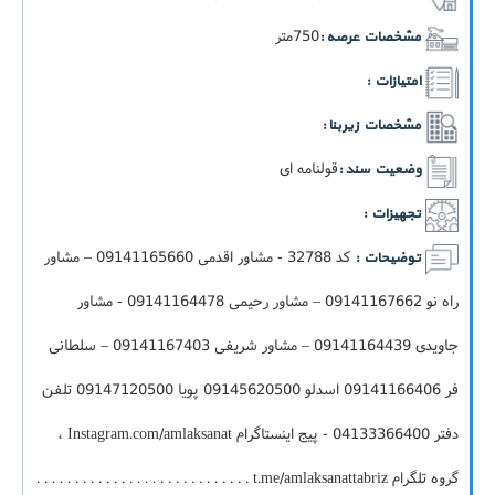
750متر
مشخصات عرصه :
امتیازات :
مشخصات زیربنا :
قولنامه ای
وضعیت سند :
تجهیزات :
کد 32788 - مشاور اقدمی 09141165660 – مشاور
توضیحات :
راه نو 09141167662 – مشاور رحیمی 09141164478 - مشاور
جاویدی 09141164439 – مشاور شریفی 09141167403 – سلطانی
فر 09141166406 اسدلو 09145620500 پویا 09147120500 تلفن
دفتر 04133366400 - پیج اینستاگرام Instagram.com/amlaksanat ،
گروه تلگرام t.me/amlaksanattabriz . . . . . . . . . . . . . . . . . . . . . . . . . . . .