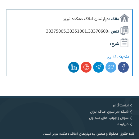
دپارتمان املاک دهکده تبریز
مالک :
33375005,33351001,33370600
تلفن :
شرح :
اشتراک گذاری
اینستاگرام
شبکه سراسری املاک ایران
سوال و جواب های متداول
درباره ما
کلیه حقوق محفوظ و متعلق به دپارتمان املاک دهکده تبریز است.