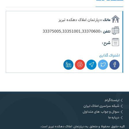
دپارتمان املاک دهکده تبریز
مالک :
33375005,33351001,33370600
تلفن :
شرح :
اشتراک گذاری
اینستاگرام
شبکه سراسری املاک ایران
سوال و جواب های متداول
درباره ما
کلیه حقوق محفوظ و متعلق به دپارتمان املاک دهکده تبریز است.