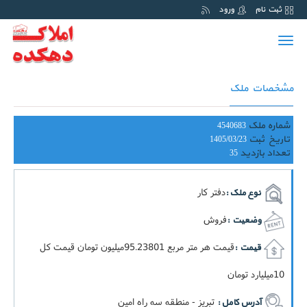
ثبت نام
ورود
Toggle
navigation
مشخصات ملک
شماره ملک
4540683
تاریخ ثبت
1405/03/23
تعداد بازدید
35
دفتر کار
نوع ملک :
فروش
وضعیت :
قيمت هر متر مربع 95.23801ميليون تومان قيمت کل
قیمت :
10ميليارد تومان
تبریز - منطقه سه راه امین
آدرس کامل :