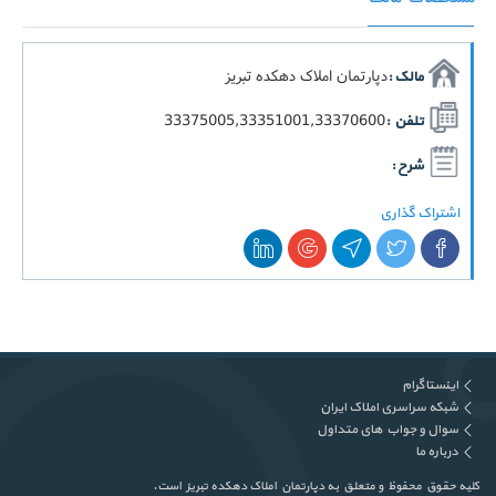
دپارتمان املاک دهکده تبریز
مالک :
33375005,33351001,33370600
تلفن :
شرح :
اشتراک گذاری
اینستاگرام
شبکه سراسری املاک ایران
سوال و جواب های متداول
درباره ما
کلیه حقوق محفوظ و متعلق به دپارتمان املاک دهکده تبریز است.