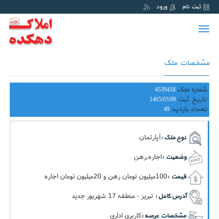
ثبت نام
ورود
Toggle
navigation
مشخصات ملک
شماره ملک
4539418
تاریخ ثبت
1405/03/09
تعداد بازدید
49
آپارتمان
نوع ملک :
اجاره,رهن
وضعیت :
100ميليون تومان رهن و 20ميليون تومان اجاره
قیمت :
تبریز - منطقه 17 شهریور جدید
آدرس کامل :
کاربري اداری
مشخصات عرصه :