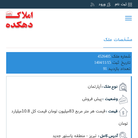
ثبت نام
ورود
Toggle
navigation
مشخصات ملک
شماره ملک
4526405
تاریخ ثبت
1404/11/15
تعداد بازدید
91
آپارتمان
نوع ملک :
پیش فروش
وضعیت :
قيمت هر متر مربع 83ميليون تومان قيمت کل 10.8ميليارد
قیمت :
تومان
تبریز - منطقه پاستور جدید
آدرس کامل :