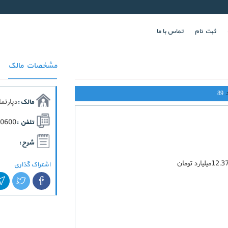
ثبت نام
تماس با ما
مشخصات مالک
89
دپارتم
مالک :
70600
تلفن :
شرح :
اشتراک گذاری