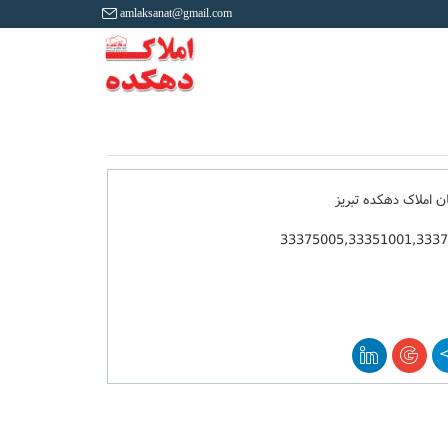
amlaksanat@gmail.com
ان املاک دهکده تبریز
33375005,33351001,333