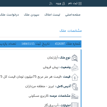
ثبت نام
ورود
(current)
صفحه اصلی
لیست املاک
سپردن ملک
درخواست ملک
مشخصات ملک
شماره ملک
تاریخ ثبت
تعداد بازدید
1404/11/15
4526397
آپارتمان
نوع ملک :
پیش فروش
وضعیت :
قيمت هر متر مربع 75ميليون تومان قيمت کل 12.375ميليارد تومان
قیمت :
تبریز - منطقه مرزداران
آدرس کامل :
کاربري مسکونی
مشخصات عرصه :
آب,برق,گاز
امتیازات :