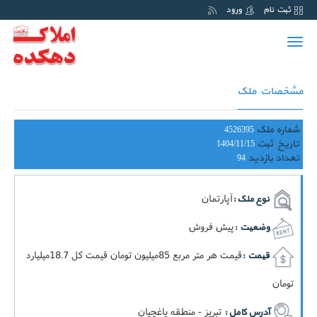
ثبت نام
ورود
Toggle
navigation
مشخصات ملک
شماره ملک
4526395
تاریخ ثبت
1404/11/15
تعداد بازدید
94
آپارتمان
نوع ملک :
پیش فروش
وضعیت :
قيمت هر متر مربع 85ميليون تومان قيمت کل 18.7ميليارد
قیمت :
تومان
تبریز - منطقه یاغچیان
آدرس کامل :