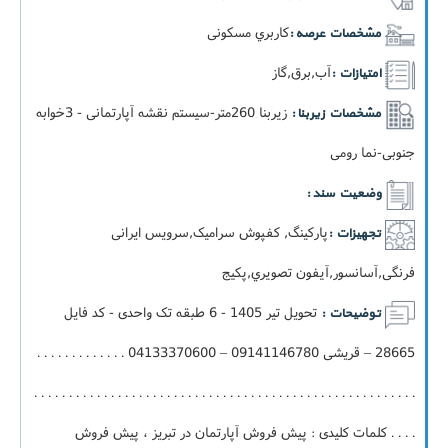
کاربري مسکونی
مشخصات عرصه :
آب,برق,گاز
امتیازات :
زيربنا 260متر-سيستم نقشه آپارتمانی - 3خوابه
مشخصات زیربنا :
جنوبی-نما رومی
وضعیت سند :
پارکینگ, کفپوش سرامیک,سرویس ایرانی
تجهیزات :
فرنگی,آسانسور,آيفون تصويري,پکيج
تحویل تیر 1405 - 6 طبقه تک واحدی - کد فایل
توضیحات :
28665 – قریشی 09141146780 – 04133370600 . . . . . . . . . . . . .
. . . . . . . . . . . . . . . . . . . . . . . . . . . . . . . . . . . . . . . . . . . . . . . . . . . . . . .
. . . . کلمات کلیدی : پیش فروش آپارتمان در تبریز ، پیش فروش