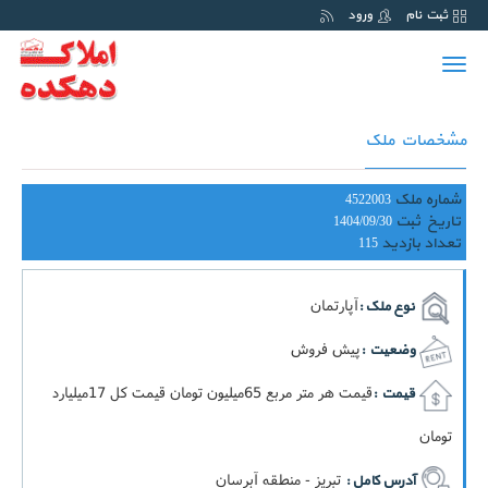
ثبت نام
ورود
Toggle
navigation
مشخصات ملک
شماره ملک
4522003
تاریخ ثبت
1404/09/30
تعداد بازدید
115
آپارتمان
نوع ملک :
پیش فروش
وضعیت :
قيمت هر متر مربع 65ميليون تومان قيمت کل 17ميليارد
قیمت :
تومان
تبریز - منطقه آبرسان
آدرس کامل :