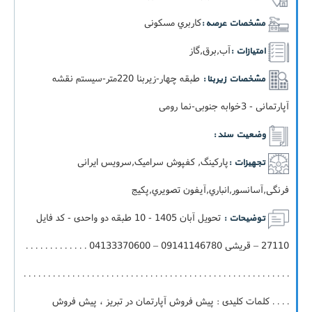
کاربري مسکونی
مشخصات عرصه :
آب,برق,گاز
امتیازات :
طبقه چهار-زيربنا 220متر-سيستم نقشه
مشخصات زیربنا :
آپارتمانی - 3خوابه جنوبی-نما رومی
وضعیت سند :
پارکینگ, کفپوش سرامیک,سرویس ایرانی
تجهیزات :
فرنگی,آسانسور,انباري,آيفون تصويري,پکيج
تحویل آبان 1405 - 10 طبقه دو واحدی - کد فایل
توضیحات :
27110 – قریشی 09141146780 – 04133370600 . . . . . . . . . . . . .
. . . . . . . . . . . . . . . . . . . . . . . . . . . . . . . . . . . . . . . . . . . . . . . . . . . . . . .
. . . . کلمات کلیدی : پیش فروش آپارتمان در تبریز ، پیش فروش