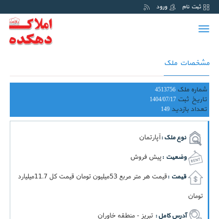
ثبت نام
ورود
Toggle
navigation
مشخصات ملک
شماره ملک
4513756
تاریخ ثبت
1404/07/17
تعداد بازدید
149
آپارتمان
نوع ملک :
پیش فروش
وضعیت :
قيمت هر متر مربع 53ميليون تومان قيمت کل 11.7ميليارد
قیمت :
تومان
تبریز - منطقه خاوران
آدرس کامل :