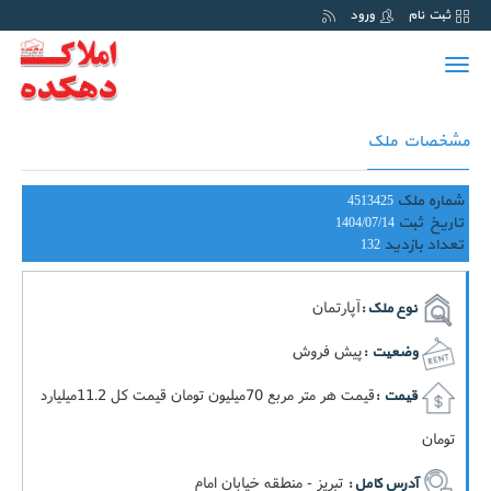
ثبت نام
ورود
Toggle
navigation
مشخصات ملک
شماره ملک
4513425
تاریخ ثبت
1404/07/14
تعداد بازدید
132
آپارتمان
نوع ملک :
پیش فروش
وضعیت :
قيمت هر متر مربع 70ميليون تومان قيمت کل 11.2ميليارد
قیمت :
تومان
تبریز - منطقه خیابان امام
آدرس کامل :