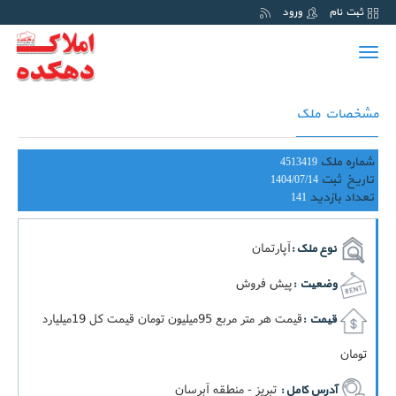
ثبت نام
ورود
Toggle
navigation
مشخصات ملک
شماره ملک
4513419
تاریخ ثبت
1404/07/14
تعداد بازدید
141
آپارتمان
نوع ملک :
پیش فروش
وضعیت :
قيمت هر متر مربع 95ميليون تومان قيمت کل 19ميليارد
قیمت :
تومان
تبریز - منطقه آبرسان
آدرس کامل :