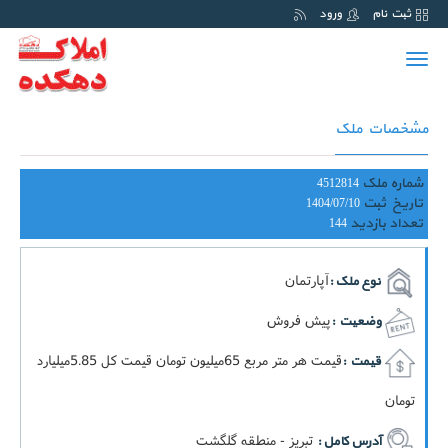
ثبت نام
ورود
Toggle
navigation
مشخصات ملک
شماره ملک
4512814
تاریخ ثبت
1404/07/10
تعداد بازدید
144
آپارتمان
نوع ملک :
پیش فروش
وضعیت :
قيمت هر متر مربع 65ميليون تومان قيمت کل 5.85ميليارد
قیمت :
تومان
تبریز - منطقه گلگشت
آدرس کامل :