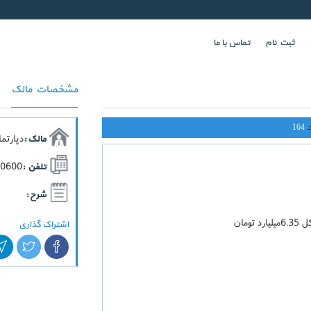
ثبت نام
تماس با ما
مشخصات مالک
164
دپارتم
مالک :
70600
تلفن :
شرح :
اشتراک گذاری