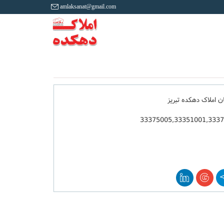
amlaksanat@gmail.com
ان املاک دهکده تبریز
33375005,33351001,333