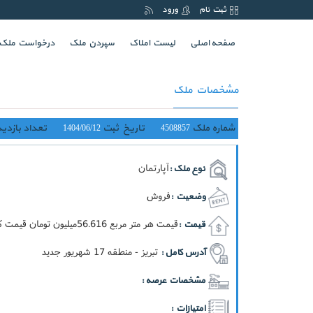
ثبت نام
ورود
(current)
صفحه اصلی
لیست املاک
سپردن ملک
درخواست ملک
مشخصات ملک
شماره ملک
تاریخ ثبت
تعداد بازدید
1404/06/12
4508857
آپارتمان
نوع ملک :
فروش
وضعیت :
قيمت هر متر مربع 56.616ميليون تومان قيمت کل 6.35ميليارد تومان
قیمت :
تبریز - منطقه 17 شهریور جدید
آدرس کامل :
مشخصات عرصه :
امتیازات :